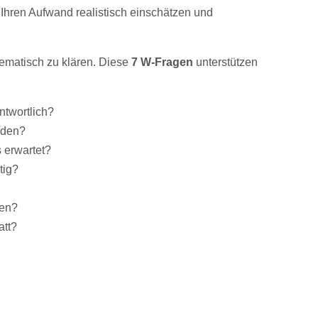
 Ihren Aufwand realistisch einschätzen und
stematisch zu klären. Diese
7 W-Fragen
unterstützen
ntwortlich?
rden?
 erwartet?
tig?
den?
att?