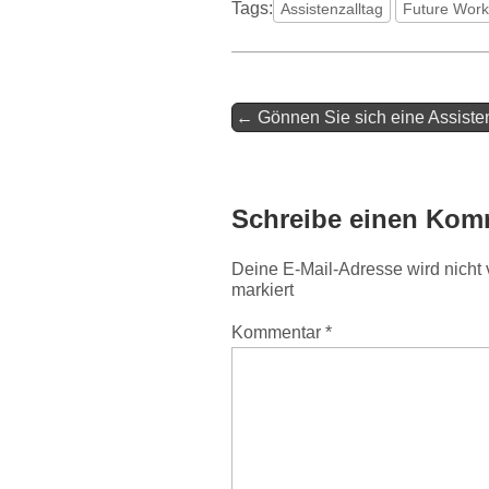
Tags:
Assistenzalltag
Future Work
← Gönnen Sie sich eine Assiste
Post navigation
Schreibe einen Kom
Deine E-Mail-Adresse wird nicht v
markiert
Kommentar
*