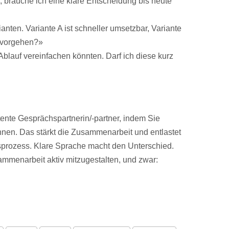
n, brauche ich eine klare Entscheidung bis heute
anten. Variante A ist schneller umsetzbar, Variante
e vorgehen?»
Ablauf vereinfachen könnten. Darf ich diese kurz
tente Gesprächspartnerin/-partner, indem Sie
nen. Das stärkt die Zusammenarbeit und entlastet
prozess. Klare Sprache macht den Unterschied.
sammenarbeit aktiv mitzugestalten, und zwar: