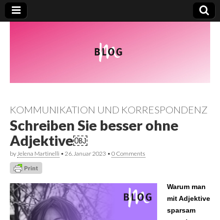
KOMMUNIKATION UND KORRESPONDENZ
Schreiben Sie besser ohne
Adjektive￼
by
Jelena Martinelli
•
26. Januar 2023
•
0 Comments
Warum man
mit Adjektive
sparsam