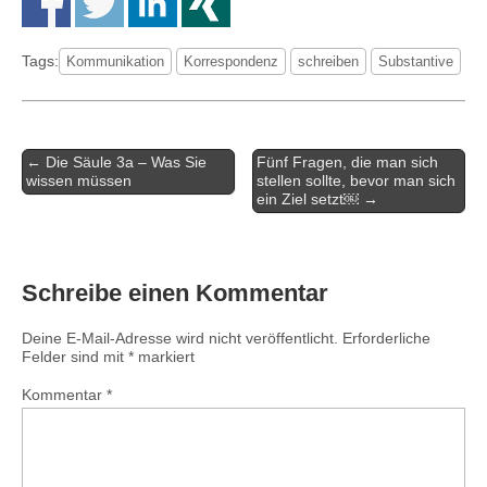
Tags:
Kommunikation
Korrespondenz
schreiben
Substantive
← Die Säule 3a – Was Sie
Fünf Fragen, die man sich
Post navigation
wissen müssen
stellen sollte, bevor man sich
ein Ziel setzt￼ →
Schreibe einen Kommentar
Deine E-Mail-Adresse wird nicht veröffentlicht.
Erforderliche
Felder sind mit
*
markiert
Kommentar
*