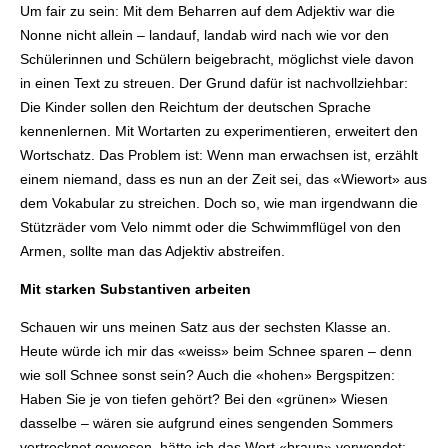
Um fair zu sein: Mit dem Beharren auf dem Adjektiv war die
Nonne nicht allein – landauf, landab wird nach wie vor den
Schülerinnen und Schülern beigebracht, möglichst viele davon
in einen Text zu streuen. Der Grund dafür ist nachvollziehbar:
Die Kinder sollen den Reichtum der deutschen Sprache
kennenlernen. Mit Wortarten zu experimentieren, erweitert den
Wortschatz. Das Problem ist: Wenn man erwachsen ist, erzählt
einem niemand, dass es nun an der Zeit sei, das «Wiewort» aus
dem Vokabular zu streichen. Doch so, wie man irgendwann die
Stützräder vom Velo nimmt oder die Schwimmflügel von den
Armen, sollte man das Adjektiv abstreifen.
Mit starken Substantiven arbeiten
Schauen wir uns meinen Satz aus der sechsten Klasse an.
Heute würde ich mir das «weiss» beim Schnee sparen – denn
wie soll Schnee sonst sein? Auch die «hohen» Bergspitzen:
Haben Sie je von tiefen gehört? Bei den «grünen» Wiesen
dasselbe – wären sie aufgrund eines sengenden Sommers
vertrocknet gewesen, hätte ich das Wort «braun» verwendet;