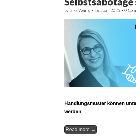
Selbstsabotage
by
Silke Weinig
•
16. April 2025
•
0 Com
Handlungsmuster können unte
werden.
Read more →