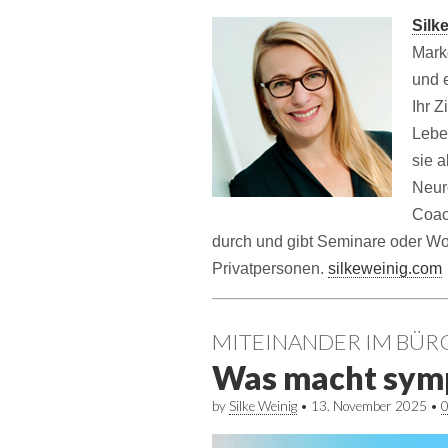
Silk
Mark
und 
Ihr Z
Leben
sie a
Neur
Coac
durch und gibt Seminare oder W
Privatpersonen.
silkeweinig.com
MITEINANDER IM BÜR
Was macht symp
by
Silke Weinig
•
13. November 2025
•