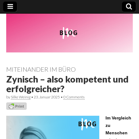
MITEINANDER IM BÜRO
Zynisch – also kompetent und
erfolgreicher?
by
Silke Weinig
•
23. Januar 2025
•
0 Comments
Im Vergleich
zu
Menschen