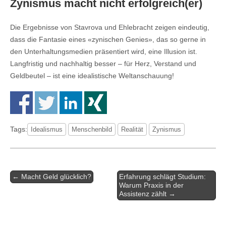
Zynismus macht nicht erfolgreich(er)
Die Ergebnisse von Stavrova und Ehlebracht zeigen eindeutig,
dass die Fantasie eines «zynischen Genies», das so gerne in
den Unterhaltungsmedien präsentiert wird, eine Illusion ist.
Langfristig und nachhaltig besser – für Herz, Verstand und
Geldbeutel – ist eine idealistische Weltanschauung!
Tags:
Idealismus
Menschenbild
Realität
Zynismus
← Macht Geld glücklich?
Erfahrung schlägt Studium:
Post navigation
Warum Praxis in der
Assistenz zählt →