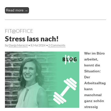
Read more →
FIT@OFFICE
Stress lass nach!
by
Danja Marazzi
•
8. Mai 2024
•
2 Comments
Wer im Büro
arbeitet,
kennt die
Situation:
Der
Arbeitsalltag
kann
manchmal
ganz schön
stressig