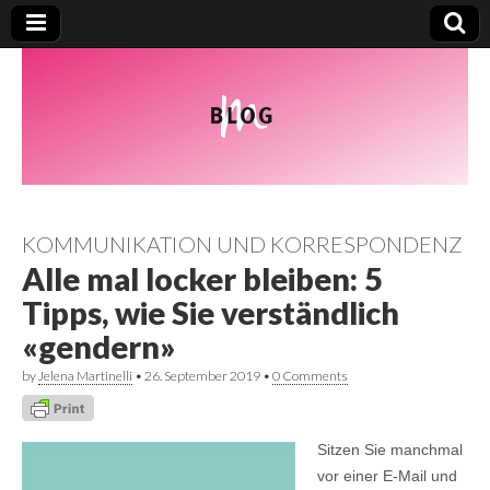
KOMMUNIKATION UND KORRESPONDENZ
Alle mal locker bleiben: 5
Tipps, wie Sie verständlich
«gendern»
by
Jelena Martinelli
•
26. September 2019
•
0 Comments
Sitzen Sie manchmal
vor einer E-Mail und