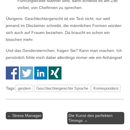
Führungskräfte Männer sind, dann schiesst es am Ziel
vorbei, von Chefinnen zu sprechen.
Übrigens: Geschlechtergerecht ist ein Text nicht, nur weil
jemand im Disclaimer schreibt, die männlichen Formen würden
sich auch auf Frauen beziehen. Da braucht es schon ein
bisschen mehr.
Und das Gendersternchen, fragen Sie? Kann man machen. Ich
persönlich fühle mich dabei allerdings immer wie ein Anhängsel.
Tags:
gendern
Geschlechtergerechte Sprache
Korrespondenz
← Stress Manager
Die Kunst des perfekten
Post navigation
Timings →