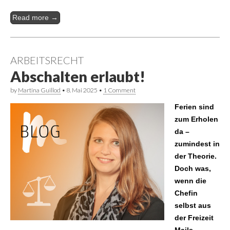
Read more →
ARBEITSRECHT
Abschalten erlaubt!
by
Martina Guillod
•
8. Mai 2025
•
1 Comment
Ferien sind
zum Erholen
da –
zumindest in
der Theorie.
Doch was,
wenn die
Chefin
selbst aus
der Freizeit
Mails