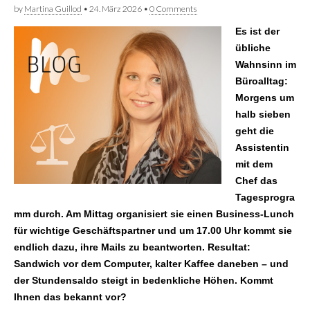
by
Martina Guillod
•
24. März 2026
•
0 Comments
Es ist der
übliche
Wahnsinn im
Büroalltag:
Morgens um
halb sieben
geht die
Assistentin
mit dem
Chef das
Tagesprogra
mm durch. Am Mittag organisiert sie einen Business-Lunch
für wichtige Geschäftspartner und um 17.00 Uhr kommt sie
endlich dazu, ihre Mails zu beantworten. Resultat:
Sandwich vor dem Computer, kalter Kaffee daneben – und
der Stundensaldo steigt in bedenkliche Höhen. Kommt
Ihnen das bekannt vor?