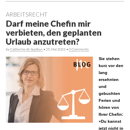
ARBEITSRECHT
Darf meine Chefin mir
verbieten, den geplanten
Urlaub anzutreten?
by
Catherine de Sepibus
•
25. Mai 2023
•
0 Comments
Sie stehen
kurz vor den
lang
ersehnten
und
gebuchten
Ferien und
hören von
Ihrer Chefin:
«Du kannst
jetzt nicht in