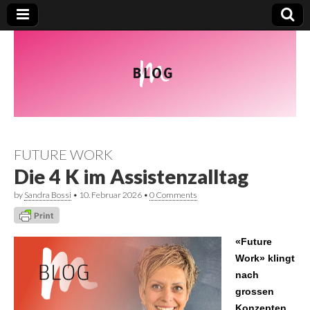
FUTURE WORK
Die 4 K im Assistenzalltag
by
Sandra Bossi
•
10. Februar 2026
•
0 Comments
«Future
Work» klingt
nach
grossen
Konzepten,