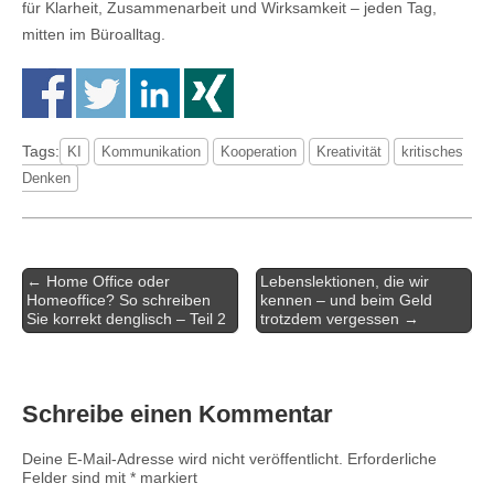
für Klarheit, Zusammenarbeit und Wirksamkeit – jeden Tag,
mitten im Büroalltag.
Tags:
KI
Kommunikation
Kooperation
Kreativität
kritisches
Denken
← Home Office oder
Lebenslektionen, die wir
Post navigation
Homeoffice? So schreiben
kennen – und beim Geld
Sie korrekt denglisch – Teil 2
trotzdem vergessen →
Schreibe einen Kommentar
Deine E-Mail-Adresse wird nicht veröffentlicht.
Erforderliche
Felder sind mit
*
markiert