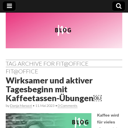
TAG ARCHIVE FOR FIT@OFFICE
FIT@OFFICE
Wirksamer und aktiver
Tagesbeginn mit
Kaffeetassen-Übungen￼
by
Danja Marazzi
•
11. Mai 2023
•
0 Comments
Kaffee wird
für vieles