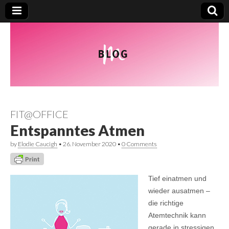
FIT@OFFICE
Entspanntes Atmen
by
Elodie Caucigh
•
26. November 2020
•
0 Comments
Tief einatmen und
wieder ausatmen –
die richtige
Atemtechnik kann
gerade in stressigen