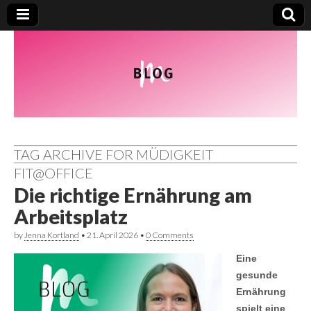
TAG ARCHIVE FOR MÜDIGKEIT
FIT@OFFICE
Die richtige Ernährung am
Arbeitsplatz
by
Jenna Kortland
•
21. April 2026
•
0 Comments
Eine
gesunde
Ernährung
spielt eine